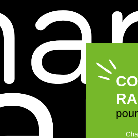
CO
RA
pour
Char