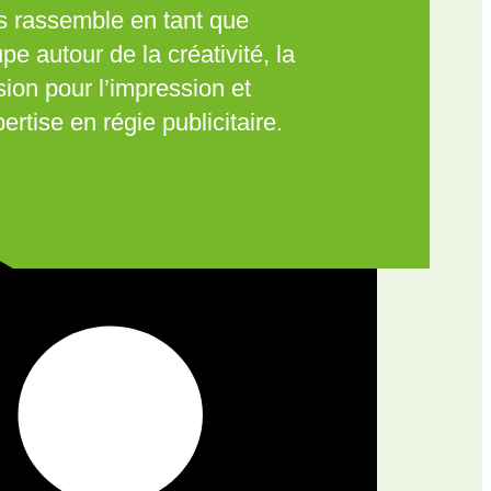
s rassemble en tant que
pe autour de la créativité, la
ion pour l’impression et
pertise en régie publicitaire.